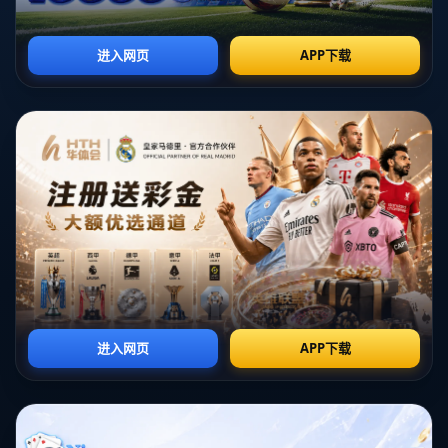
"死亡之组"这一称号并非空穴来风。以*法国、德国和葡萄牙*这三
支球队为例，它们都在国际足坛享有举足轻重的地位。*法国*队是
上届世界杯冠军，有着辉煌的战绩和富有人才的阵容；*德国*队则
以稳健和技战术的全面性著称；而*葡萄牙*队虽然相对年轻，却凭
借C罗的强大领导力和出色的团队协作在近年来的国际赛场上积累了
丰富经验。这样的结合，使得这个小组在比赛中备受关注，而在16
强战中的集体出局更是跌破了许多人的眼镜。
**不可忽视的因素**
究竟是什么导致这些豪门球队在关键时刻纷纷折戟呢？首先，我们
必须承认，即便是*死亡之组*中的强队，也难保不会遇到状态下滑
或意外伤病等挑战。在这种高密度的国际赛事中，球员们的体能和
心理压力是巨大的。另一方面，*对手的策略调整*同样值得关注。
在比赛中，我们不难发现，一些对手通过*严密的防守体系和高效的
反击策略*成功遏制住了法德葡的进攻节奏。尤其是在面对强队时，
一些实力较弱的球队通过分析对手的薄弱环节，做出了最为合适的
应对，成功上演“以弱胜强”的经典一幕。
**战术失误与临场发挥**