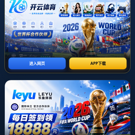
你的位置：
首页
>
新闻中心
死亡之組！法德葡16強戰全部出局.
时间：2026-07-01T18:33:34+08:00
**死亡之组！法德葡16强战全部出局：一场足球界的意外震荡**
在球迷心目中，足球比赛不仅仅是一场运动，更是一种信仰。当*法
德葡*这三个顶级球队聚集在一个小组时，起初让人感到兴奋的"死
亡之组"亦成为众多球迷心中的完美对决。然而，令人意想不到的
是，这些被誉为拥有夺冠潜力的豪门竟然在16强战中全部止步，这
无疑是本届赛事中最令人震惊的事件之一。
**"死亡之组"的诞生背景**