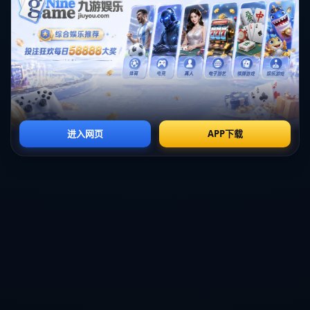
没有一场比赛是可以仅凭运气获胜的。在16强战中，这些豪门球队
的*战术失误*是导致出局的关键因素之一。例如，某些球队在比赛
中依赖某一名明星球员，从而导致战术单一，未能充分发挥团队合
作的重要性。此外，临场发挥不佳，如错失关键进球机会，也让比
赛结果偏离了预期。