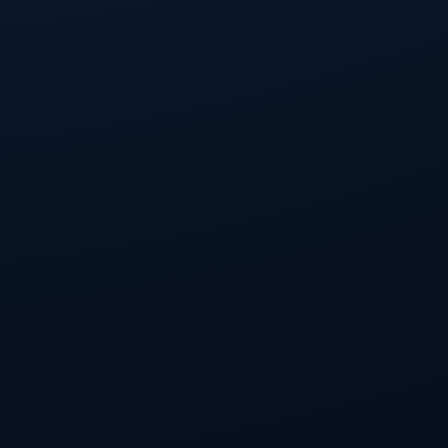
，包括拿下欧冠和英超冠军，对球迷来说，
粉碎**。
*，甚至写好了“我们再次创造历史”的豪言
侃，称官方“乌鸦嘴”的行为可能成为本场
迅速突破数万，成为这场比赛之后的又一
以便在获胜后第一时间向全球球迷发布。然