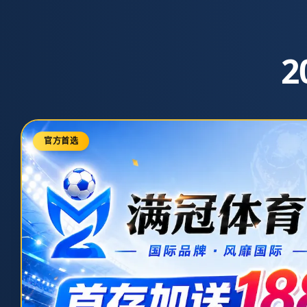
网站首页
关
Home
A