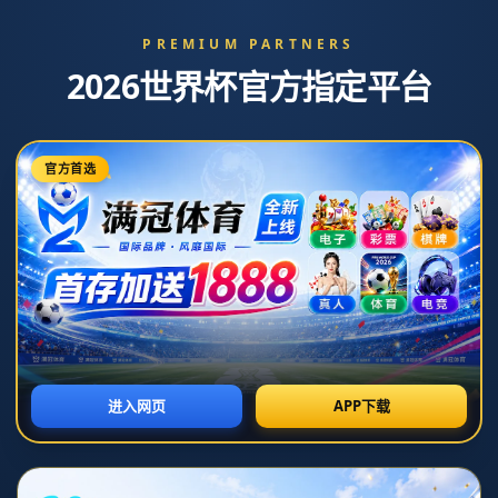
NEWS
新闻动态