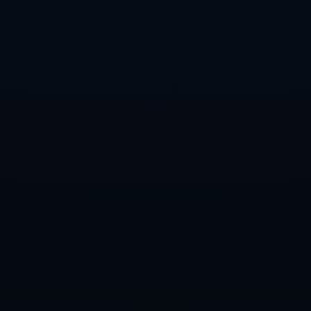
**分析与建议**
从案例分析中我们可以看到，海港防线问题的频现或许与球员伤
病、阵容变化等因素有关。此外，教练团队在调整战术时，可能忽
视了后防线的稳固性。因此，提升后防球员的默契和增加训练中的
防守演练至关重要。
若要改善现状，海港队需加强防线的**动态防御训练**和**协防意
识培养**，同时在选材上注重引进有经验的防守型球员。只有通过
全方位的改进，海港队才能在未来比赛中得到更好的结果，也将对
中超联赛的格局带来新的变数。