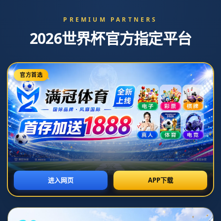
NEWS
新闻动态