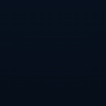
实力的衡量，也是对其潜力和稳定性的考验**。而在本
定，也是对他们未来发展的期待。对于球迷和投资者来说