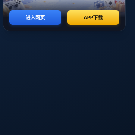
你的位置：
首页
>
新闻中心
萨.
对各支参赛球队实力的预期和信心。*随着
赔率榜上遥遥领先，而阿森纳则力压拜仁和
定表现。在主教练瓜迪奥拉的带领下，曼城不
冠，却丰富了球队的经验。因此，曼城在夺
大耳朵杯（欧冠奖杯）的经历，使得这支豪门
们的夺冠前景提供了强有力的支撑。
队在经历了数年的沉浮后，已逐渐步入复兴