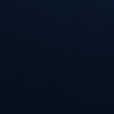
轨道。新赛季开始前，阿森纳在转会市场
对他们的前景重新评估。
**拜仁慕尼黑和巴塞罗那则面临着各自的
而巴萨虽然在西甲中仍具竞争实力，但在
案例分析显示，在过去几个赛季中，博彩公司
赔率榜上一直位居前三，最终也实现了夺
冠赛场上的潜在表现。