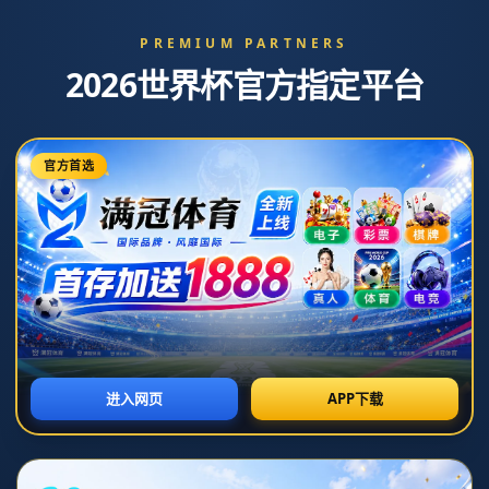
NEWS
新闻动态