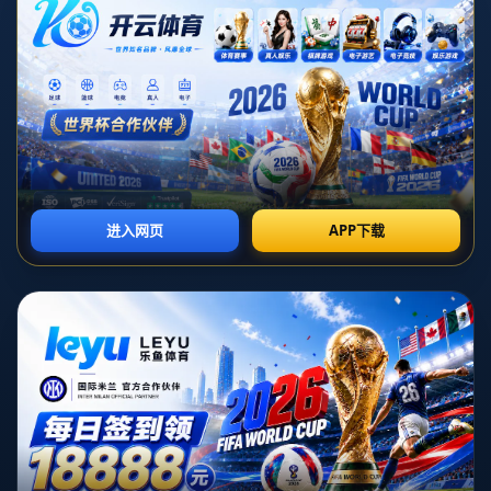
你的位置：
首页
>
新闻中心
阿賈克斯技術總監涉嫌違規引援 俱樂部展開調查.
时间：2026-07-01T18:33:34+08:00
**阿賈克斯技術總監涉嫌違規引援：俱樂部展開深入調查**
隨著歐洲足球市場的蓬勃發展，各大俱樂部在球員引援方面的競爭
日益激烈。然而，隨之而來的是潛在的違規風險。**最近，荷蘭著
名俱樂部阿賈克斯的技術總監因涉嫌違規引援而被推上了輿論的風
口浪尖。**這一事件不僅影響了俱樂部的聲譽，也再次引發了球迷
和專家的廣泛關注。
*據悉，該技術總監與多名球員代理人之間存在不透明的交易。* 這
種涉嫌違規的引援手段可能不僅是為了獲得潛在的利益，還包括可
能的經濟利益收受，以及不合法的協議簽訂。此類行為不僅違背了
**俱樂部的運營原則**，還可能損害聯賽的公平性和透明度。
在阿賈克斯歷史上，這樣的事件並不多見。這家以青訓營著稱的俱
樂部一直以年輕球員的培養和出色的技術戰術聞名於世。**然而，
這次的違規引援指控卻成為了一個棘手的問題，**這需要俱樂部管
理層的慎重應對。俱樂部已經表態將展開全面調查，以確保能夠徹