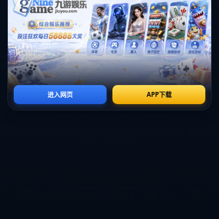
值得一提的是，這樣的事件也提醒了其他俱樂部和管理者，必須以
更高的標準約束自己的行為。隨著國際足聯和各大聯賽對於引援過
程中的各類規範的完善，各俱樂部有必要*加強對合規制度的認識*
並**進行相關培訓**，以避免類似事件重蹈覆轍。
總之，這起技術總監涉嫌違規引援的事件為阿賈克斯敲響了警鐘。