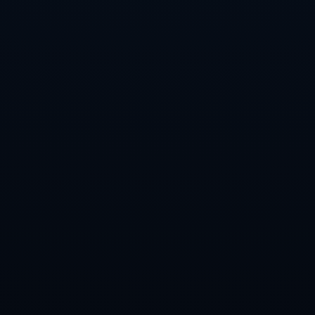
对于两队来说，这场平局都具有一定意义。曼城在主场失分，无疑
让他们在冠军争夺中面临更大压力，而西布朗凭借顽强表现拿到的
宝贵1分，将对提升球队士气和积分榜形势起到积极作用。
这场比赛不仅让球迷看到了一场紧张激烈的对决，也提醒各队在英
超联赛这样竞争激烈的环境中，每一场比赛、每一个进球都可能左
右赛季走势。曼城需要尽快调整策略，在接下来的比赛中找回胜利
的节奏，而西布朗则要继续发挥防守上的优势，以期在未来比赛中
获得更多机会和积分。