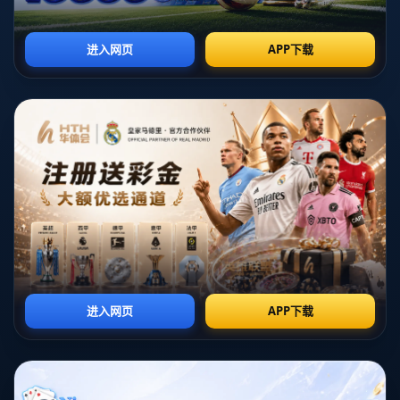
然而，就在上半场比赛临近尾声时，西布朗抓住了一次难得的机
会，通过一记定位球造成了曼城防线的混乱。迪亚斯在解围时不幸
自摆乌龙，为西布朗意外扳平了比分。这个乌龙球显然让曼城上下
感到意外，而西布朗则抓住机会，在接下来的比赛中转入更为谨慎
的防守。
**曼城的进攻之困与西布朗的防守之策**
整场比赛中，_**曼城**_的控球率一度高达70%以上，多次尝试通
过边路进攻打开局面。然而面对西布朗五后卫体系的严密防守，曼
城在禁区内难以找到有效的破门途径。尽管瓜迪奥拉在下半场做出
了多次换人调整，尝试增加进攻的变化性，但未能再度改写比分。
西布朗在比赛中采取的防守反击策略非常成功，他们坚决的防守和