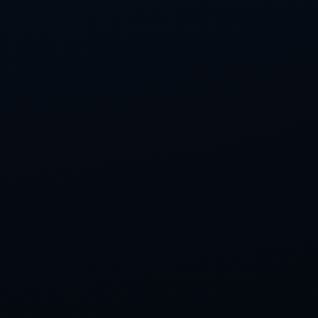
进攻，取得了不错的效果。这一策略或许可
刻的执行力，将成为决定比赛结果的重要因
联系我们
CONTACT