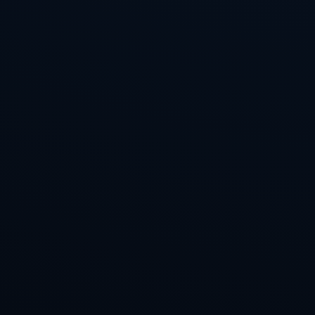
**切尔西的挑战**
对于切尔西而言，如何破解布莱顿的战术
切尔西尝试通过*高压逼抢*来限制布莱顿
**战术分析与数据支撑**
结合过往比赛数据，切尔西必须重新审视自
中时的成功率仅为48%*。这一对比暴露
结合当前的阵容状态，切尔西可能需要在
策略。
**数据的预警与机会**
尽管数据看似对切尔西不利，但并不是全无
*。数据显示，当芒特在场上时，切尔西的
**案例分析：寻找突破口**