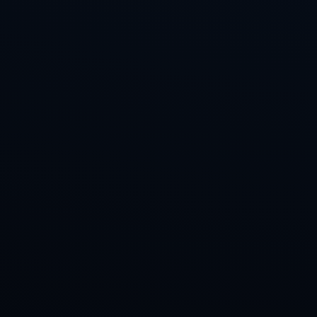
不妨参考此前曼联对阵布莱顿时采用的策
以为切尔西提供一些启示：通过增加控球
切尔西再战布莱顿，将是一场智慧与力量
素。对于粉丝和球迷而言，这场比赛无疑
上一篇：葡萄牙大勝因C羅傷缺停賽？佩雷
下一篇：今年秋招，你遇到“AI面试官”了吗
关于我们
产品中心
ABOUT US
PRODUCT
产品一类