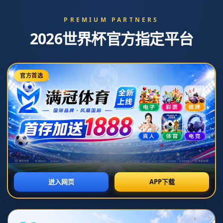
NEWS
新闻动态