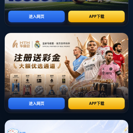
靠埃兰加的关键进球扳平比分，但整场局面显得被动，如何在老特
拉福德找到破解马竞防线的办法，将决定红魔能否晋级。
双方首回合的赔率就曾引起广泛热议，而在次回合中，竞彩官方开
出的**“1.95 2.95 3.50”赔率组合**更让人解读出主客场优势的转
变。曼联更被看好赢下本场比赛，但赔率的接近也显示出两队势均
力敌的现状。
### 曼联主场能否成为制胜武器？
老特拉福德素有“梦剧场”之名，这里曾是曼联无数辉煌岁月的见
证。然而近期来看，红魔在主场的胜率并不理想。曼联球迷期待着
朗尼克的“后弗格森时代转型”能够尽快落地，而真正的考验往往在
这种欧冠关键战役中显露无遗。
曼联阵中的**布鲁诺-费尔南德斯、C罗**等核心球员将成为关键所
在。尤其是C罗，作为历史上欧冠淘汰赛中的最高产得分手，曾多次
扭转生死战局。面对熟悉的对手马竞，他是否能再次创造经典瞬
间，是球迷关注的一大焦点。C罗在尤文图斯时期就曾在欧冠淘汰赛
次回合以帽子戏法挑落马竞，而如今重返红魔的他，肩负起球队前
行的希望。
### 马竞的顽强战斗力不可小觑
马竞作为欧洲数一数二的防守大户，不管是回收的铁血防线还是出
其不意的反击战术，总能让对手感到头疼。在西蒙尼的指挥下，这