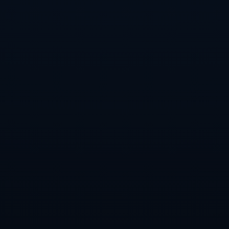
园”活动，以专业教练授课、与退役国手互动等方式让更多学生全面
接触羽毛球运动。据统计，通过这些活动，成都在近五年新增了数
百名优秀少年选手，为城市体育事业创造了新生动力。
### **银牌的背后是未来的金牌希望**
**摘得银牌并非终点，而是新征程的开始。**成都羽毛球男团用实
力证明了他们在全国大赛中的潜力，也以创纪录的姿态为未来的发
展设定了更高的目标。他们的突破不仅仅是一枚奖牌，更是对成都
羽毛球事业持续发力的肯定。
对于成都羽毛球运动的发展，这次银牌犹如信号灯，照亮了振兴的
目标。“立足青年运动，瞄准国际大赛”已然成为了成都体育未来的
关键词，我们有理由期待，下一次舞台上，这支“成都力量”能够更
上一层楼，闪耀更大的舞台。