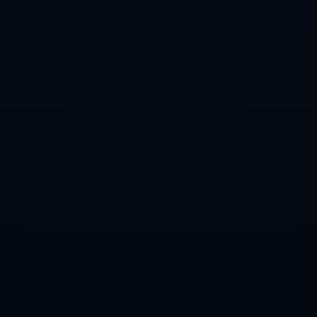
上一篇：[流言板]电影《哪吒之魔童闹海》的预测总票房下调至146
亿21亮71回复.
下一篇：約根森：為了勝利 不滿足於結果 防線前移 我的步伐緊隨
其後.