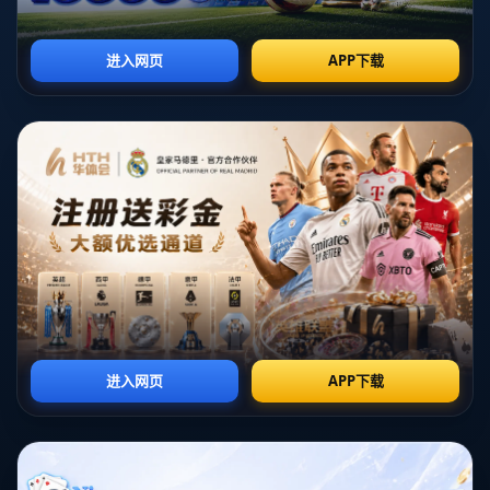
立足于青运会的舞台，与顶尖强队同场竞技，靠的不仅是过硬的技
术，更是无数训练日夜积累下来的经验和不懈的坚持。
### **培养新人，新希望的力量**
成都男团的崛起离不开优秀的年轻队员的加入。在本届赛事中，几
位“00后”小将表现亮眼，尤其是主力选手张某某，多场比赛凭借犀
利的扣杀和出色的防守，成为了队伍的中流砥柱。同样值得一提的
是，成都男团在培养选手时注重从实战中锤炼心理素质，确保年轻
人能顶住大赛的紧张与压力。这种**注重青训的策略**，表明成都
体育局在发展基层羽毛球事业上的无缝衔接与深谋远虑。
以某场小组赛为例，张某某在比分落后的情况下，在场下教练的指