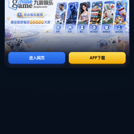
在网络时代，“直播”已经不只是一个技术术语，它还承载了情感联
结和互动的意义。如何选用正确的动词描述“体育比赛直播”，直接
关系到观众对直播内容的场景化理解。以下是几种重点词语的拓展
和分析：
1. **解说**：现场比赛的核心元素在于解说员实时反馈的专业分
析。用“解说”来描述直播，显然更贴合音频与视频传达结合的全景
式体验。例如，中央5台的五星体育主播们常常以全方位、多层次的
“解说”方式，还原赛事场上的激情。
2. **呈现**：直播体育比赛实质上是将现场的激烈氛围原汁原味地
传递给观众。因此，“呈现”这一动词强调了通过直播技术，将画面
和声音融合后展现出来的效果，特别适用于描述中央5台以高质量播
送方式呈现的经典赛事。
3. **捕捉**：一些高科技手段，譬如慢动作回放以及动态摄像机的
切换，支撑了直播过程中关键瞬间的“捕捉”。尤其是在足球、篮球
等大型赛事中，“捕捉”这样的表达反映了细节与精确度。
4. **分享**：现代直播具有无限社交化的特点，观众不仅观看，还