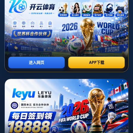
你的位置：
首页
>
新闻中心
在线直播体育比赛比赛用什么动词中央5台体育直播.
时间：2026-07-01T18:33:34+08:00
**在线直播体育比赛用什么动词？中央5台体育直播解读指南**
随着互联网技术的迅猛发展，**在线直播体育比赛**的方式正成为
广大球迷热情追捧的途径。在这其中，中央5台体育频道，以其专业
性和覆盖性成为国内体育直播领域的翘楚。那么，回到标题本身
——**在描述在线直播体育比赛时，用什么动词更贴切？**本文将
从体育直播的特点、动词选择的重要性以及中央5台的精彩案例，为
您揭开答案。
### **直播体育赛事如何选择动词表达**