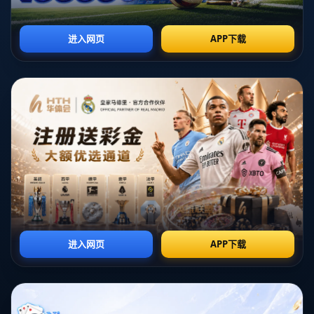
年来由于伤病和战术调整，**伊斯科的影响力逐渐减弱，出场时间
大幅减少**。他不得不寻找新的机会来重新证明自己，而明夏成为
自由球员则是他职业生涯的一大转折点。
**自由球员身份：英超与意甲的“橄榄枝”**
对任何一位顶级俱乐部来说，自由球员市场中的明星球员总是非常
稀缺，**伊斯科这样的名字自然不容忽视**。据相关报道，英超的
阿森纳、曼联和纽卡斯尔联等多家豪门对他表示了浓厚的兴趣，而
意甲方面尤文图斯和罗马也可能成为他的潜在下家。
*在英超方面，强调身体对抗和高节奏比赛的风格会诱导伊斯科重新
挖掘更全面的能力*。考虑到他在皇马时展现出的个人技术和传球能
力，他的经验无疑可以填补许多英超球队中场的空缺。而意甲则因
其稍微较慢的比赛节奏和战术讲究，可为他提供更自由的发挥空
间。这样的环境非常适合一名渴望再次找到巅峰状态的技术型球
员。此外，意大利联赛近年来对这些经历过顶级赛事历练的球员更
是青睐有加，比如类似前切尔西中场若日尼奥在意大利国家队的成
功案例。
**技战术价值：符合“现代中场”的多功能特质**
*从技战术层面来看，伊斯科无疑契合了当前欧洲五大联赛对“现代
中场”多功能化的要求*。他不仅可以担任攻击性中场，也可以适应
中前场多个位置，甚至在需要时充当伪前锋，这是他的战术价值所