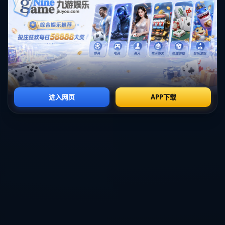
在。以英超的曼联为例，球队目前仍在寻找一位能够串联球队进攻
的创意型中场，伊斯科的加盟不仅能够给中场带来更多选择，还能
减轻布鲁诺·费尔南德斯过于依赖的现状。
与此同时，对意甲的罗马或尤文来说，一个经验丰富的中场组织者
恰恰能起到“平稳军心”的作用。以罗马为例，在穆里尼奥的战术体
系中，创造机会和控制节奏的中场角色极为重要，而伊斯科的技术
特点几乎完全符合这一要求。
**年龄与心态：潜力未被完全释放？**
现年31岁的伊斯科正处于大多数职业球员的黄金后期阶段。这意味
着他依然具备数年的高水平比赛能力，特别是在自由转会模式下，
对于渴望补强阵容的英超和意甲球队来说，他的“性价比”极高。同
时，离开皇马后，他有明显的动力在新环境中重振旗鼓，这种心态
可能会促使他在未来几年内再次迎来状态回升。
**球迷与球队的期待**
引进一位曾在顶级联赛证明过自己的球员，不仅能够让球队增强阵
容厚度，还能在商业层面带来积极效益。毫无疑问，这位“四座欧冠
冠军得主”仍具备极大的市场号召力。不论哪支俱乐部最终签下伊斯
科，都将受到球迷群体的热烈欢迎。
未来是否会转投以对抗和速度见长的英超，还是加盟相对更注重战