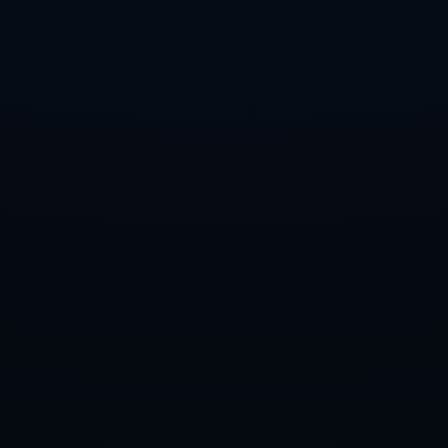
上一篇：里弗斯：大洛那个三分 他跑得太远了 也许不该出手那个
球.
下一篇：超湖人升第四！火箭最多领先28分送马刺4连败 格林21+7
阿门25+8.