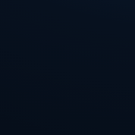
**教练的坚定信念**
教练组在球队中的作用不可忽视。他们不
比赛态度。**正是这种坚定信念**，让
要记住，足球比赛不仅仅是十一个人的运
目标。这份信念传递给了每一位球员，使
**队员的无畏精神**
在场上拼搏的队员是整个团队的心脏。她
都清楚，她们不是在孤军奋战，而是在为
不退缩。
在世界范围的比赛中，不乏通过自信和毅
不懈的追求，屡屡给观众带来惊喜。