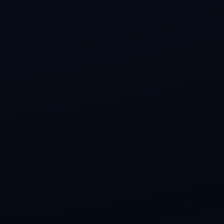
的凝聚力。这种积极的气氛和坚定的信念，不
有能力克服每一个挑战，始终向着出线目标
联系我们