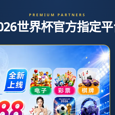
于我们
产品中心
新闻中心
联系我
BOUT
PRODUCT
NEWS
CONTAC