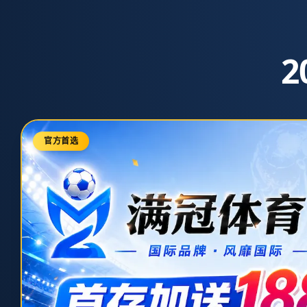
网站首页
关
Home
A