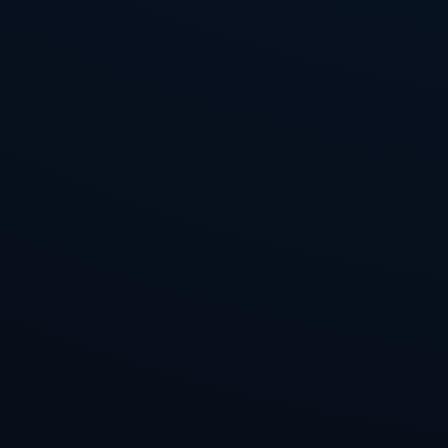
### 情绪与竞技：足球场上的冲动表现