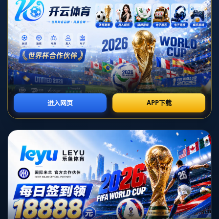
你的位置：
首页
>
新闻中心
中超第3輪廣州城0-1山東泰山 費萊尼傷愈復出頭球破門.
时间：2026-07-01T18:33:34+08:00
**中超第3轮：费莱尼头球破门助山东泰山1-0胜广州城**
在中国足球超级联赛的第三轮比赛中，广州城迎战山东泰山，这是
一场被球迷们广泛关注的精彩对决。比赛不仅展示了两支球队的精
湛技艺，更让曾因伤缺席的比利时球星费莱尼重新回到了人们的视