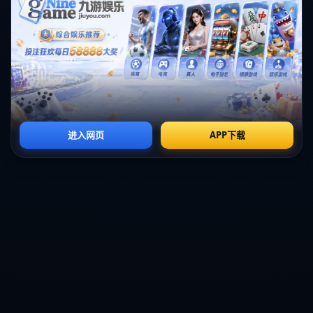
次角球机会，精准的头球攻门让对方门将无从下手，成功将比分改
写为1-0。这一关键时刻的表现不仅令人激动，也展示了他对比赛走
势的敏锐嗅觉和出色的身体条件。
### **对联赛的积极影响**
费莱尼的表现不仅仅帮助山东泰山夺得胜利，也为中超联赛增添了
不少精彩瞬间。作为中超赛场上的一名重要外援，他的竞技状态对
球队和联赛都有着积极影响。同时，广州城在面对强敌时的拼搏精
神也值得称赞，尽管输掉了比赛，他们的战斗力也让人眼前一亮。
### 案例分析：费莱尼的成功之道
费莱尼的表现可以说是**山东泰山战术策略的成功体现**。他不仅
仅是一个中场核心，更是战术的多面手。在定位球进攻中，他常常
利用自己的身高和出色的弹跳能力打破对方的防线，而在防守中，
他的存在让对手在抢点时束手无策。费莱尼的成功并非偶然，而是
长期努力和策略的结合。
费莱尼的**头球技艺**和在比赛中扮演的多种角色，无疑是山东泰
山争夺联赛冠军的重要资本。他的复出和破门让球迷再度燃起对球
队的希望，也为本赛季的中超增添了一抹亮色。
上一篇：【中超】主场不敌南通支云，深圳队继续垫底.