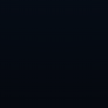
**晋级展望：** 对于*伊朗队*而言，提前晋级16强并不意味着可以
松懈。亚洲杯是一个大舞台，未来的对手只会更加强大。伊朗需持
续提高，以应对如*日本、韩国*这样的强队。如何保持体能，适应
对手多变的风格，是伊朗接下来的挑战。同时，这也是一次展示伊
朗足球整体实力的绝佳机会。
**结论：** 通过这场比赛，*伊朗足球*再次证明了其在亚洲杯中的
强大竞争力，尽管面对如*中国香港*这样的队伍也需全力以赴。亚
洲杯为各国球队提供了展现自我的平台，而对于伊朗来说，他们还
需通过更多比赛来巩固这一成功。伊朗提前晋级，既是对之前辛勤
付出的回报，也为接下来的挑战提供了有力保障。球迷们期待着他
们在接下来的旅程中，继续为大家带来精彩比赛。
上一篇：亚冬会今晚开幕！中外媒体记者聚焦开幕式 亮点抢先看→.
下一篇：博主：斯帕吉奇已随国安队抵达上海，本周末对阵申花具
备出场条件.