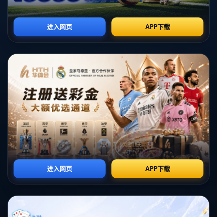
在小组中取得两战全胜的佳绩，并提前晋级16强。这场比赛不仅吸
引了球迷的关注，也为伊朗队的未来比赛奠定了良好的基础。
**赛事回顾：** 比赛一开始，*中国香港*队就展现出强大的防守能
力，面对伊朗的猛烈攻势毫不退缩。上半场两队呈现僵持状态，伊
朗多次尝试突破，但始终未能攻破香港队的防线。比赛的转折点出
现在下半场，第78分钟，伊朗队的一次快速反击助攻，使得他们成
功获得了唯一的进球，最终以1-0的比分险胜。
**伊朗队的表现分析：** 这场胜利对**伊朗**队来说意义重大。在
首次出战中，他们以3-0击败对手，展现出了强大的实力。而此次对
阵*中国香港*，虽遇到不小阻力，但伊朗依旧通过娴熟的技术和良
好的配合达到胜利。伊朗队不仅在攻击方面占据优势，其稳固的防
守也是此次胜利的关键因素。通过两场胜利，伊朗以全胜的战绩领
跑小组，并率先锁定16强席位。这使得他们在接下来的比赛中更加
游刃有余。