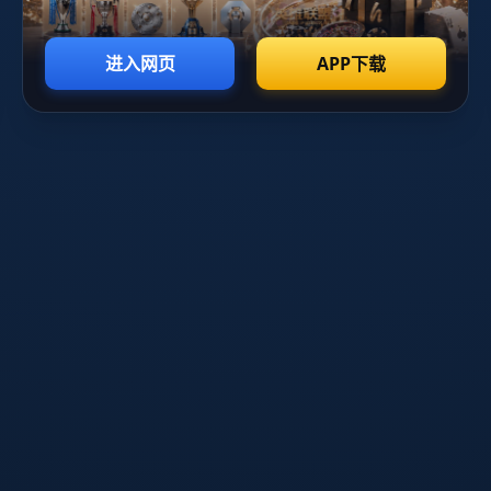
1场比赛遭11次争议判罚 安帅3轮0胜：裁
时间：2026-07-01T18:33:34+08:00
引发讨论**