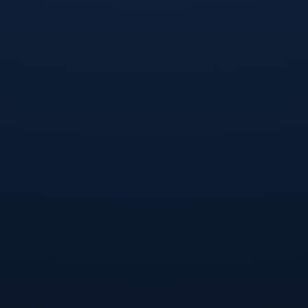
的重要因素之一。而近日，皇家马德里在一场比赛中遭遇了
帅安切洛蒂（简称安帅）在之后的三轮比赛中未能取得胜
开分析。