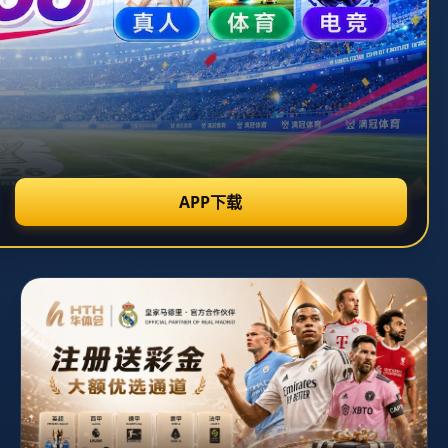
NEWS
新闻动态