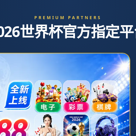
于我们
产品中心
新闻中心
联系我
BOUT
PRODUCT
NEWS
CONTAC