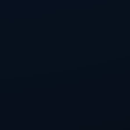
，在比赛的关键时刻，裁判判给对手的一次可
像中得出明确结论，但连续多次判罚无疑对
的讨论也被推上了风口浪尖。
未能带领球队取得胜利。对于一位经验丰富
相关仍需要谨慎对待。
，更需要的是一个更加稳定、公正的比赛氛