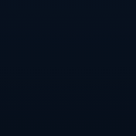
11次争议判罚**，这绝不仅是一件巧合的小事。**例如
到了重创**。这些判罚是否有误，很难仅从一场比赛的录
决定都与比赛胜负息息相关，因此对裁判客观性和专业性
挑战**
低迷状态。值得注意的是，安切洛蒂在近期的三场比赛中
的。然而，如何判断这一系列的未胜场次与裁判判罚是否
样的背景下，他的战术调整能够短时间内见效吗？**或许