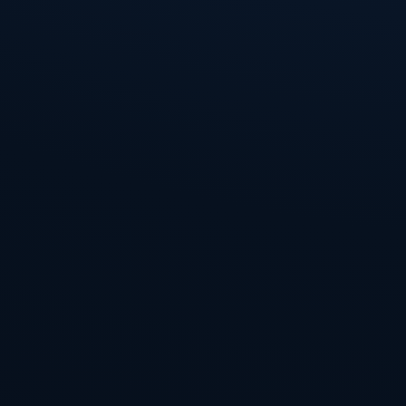
**Giannis Antetokounmp
分方面表现出色（获取了15分），还在篮
机会的敏锐捕捉以及团队合作精神的体现
他的这一表现并非偶然，而是长时间努力
入，也帮助球队在多场比赛中取得了胜利
### 利拉德的稳定输出
**Damian Lillard**作为球
其精准的投射和卓越的控球能力，为队友
以往的比赛中，利拉德多次在关键时刻挺身
赛中，他的长射帮助球队打开局面，是名副