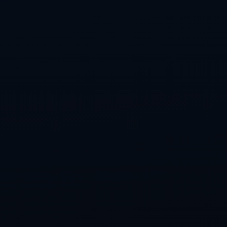
队的长远发展。字母哥和利拉德通过自身的表
表现，还代表着球队在各场比赛中能够依赖其
德的稳定得分，使得球队在关键时刻能够依
作和战术配合，发挥出自己的最大潜能。例