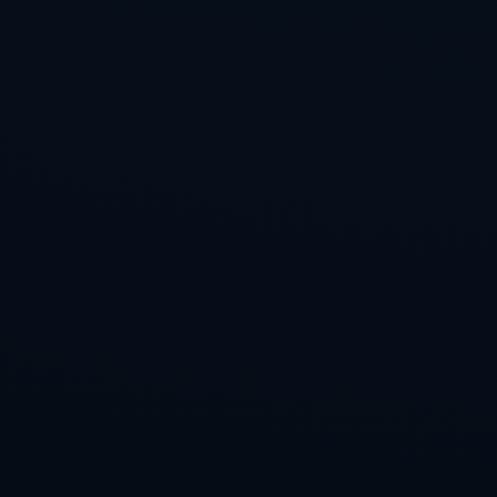
### 稳定发挥的重要性