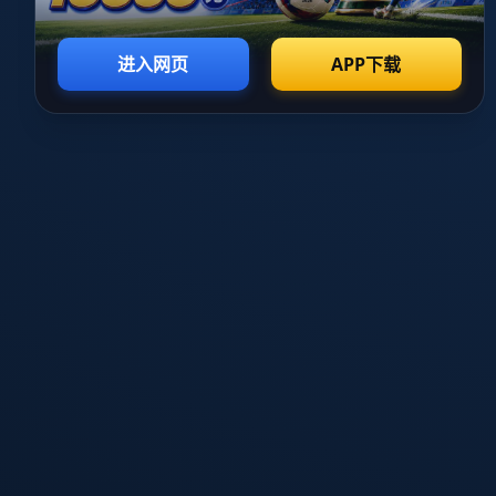
稳定发
**稳定发挥！半场字母哥拿到15分6板4助 
在球迷们的关注下，NBA赛场再度迎来了惊艳的表现。*
展现了其卓越的篮球技艺，半场分别贡献了1
### 字母哥的全面表现