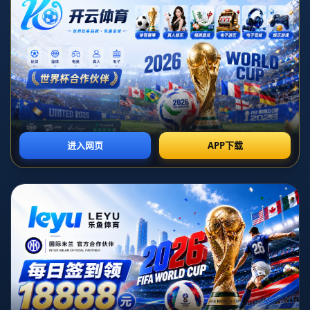
你的位置：
首页
>
新闻中心
中国体育彩票2026世界杯：如何提高中奖成功率
时间：2026-07-01T18:33:34+08:00
中国体育彩票2026世界杯策略解析
随着世界杯预选赛逐步升温，国内彩民对“如何提高中奖成功率”的
探讨渐渐聚焦于一个核心命题：即在巨量数据与热门舆情中筛选可
操作的信息，从而实现理性投注。比赛结果存在高度不确定性，然
而通过系统化的情报搜集、概率框架的严密设计以及个体纪律的长
期执行，仍然能够在偶然性中争取对自己有利的边际。
前言
：2026年世界杯是首届48队参赛的扩军版本，赛事密度、跨洲
旅行与新晋球队的突围都将打破传统强弱格局。对中国体育彩票玩
家而言，这不仅意味着赔率体系会快速波动，也代表着更多潜在的
冷门场景。若想提升下注成功率，必须在策略制订之初就明确“信息
优先”与“价值判断”两条主线。