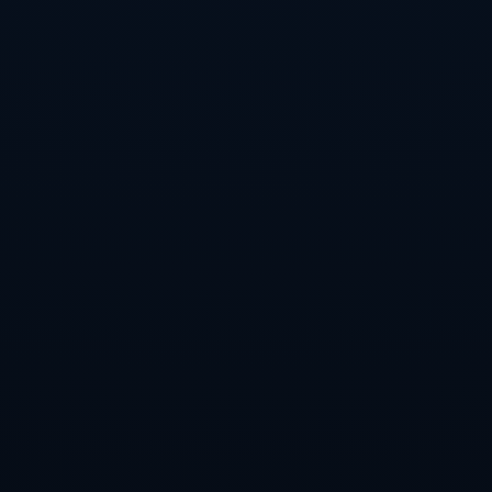
案例分析：2018年克罗地亚与2022年摩洛哥
，两个并非传统超强队
却先后闯入四强，原因在于其防守与中场控制力远超舆论预期。如
果把握了他们在世界杯前友谊赛、欧国联及非洲杯表现的真实质
量，便能提前抓住赔率被低估的阶段。2026年类似的“黑马”可能来
自持续保持高强度比赛的北欧或美洲球队：例如丹麦凭借近年战术
延续性以及青训的连续补充，在欧洲区预选赛展现出紧凑的无球体
系；如果彩民在初期就锁定其数据优势，便能在小组投注中获得超
额回报。