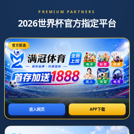
NEWS
新闻动态