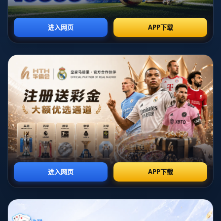
吴川，这座在大众印象中更多与渔港、泥鸡、飘色民俗联系在一起
的城市，从来不是传统意义上的“足球版图中心”。三年前，吴川青
年队还只是本地一支由草根球员拼凑而成的市级联赛球队，训练场
是学校借用的塑胶操场，球衣是当地企业赞助的同款半职业半业余
款式，而队员们白天各有工作和学业，只能在夜幕降临后在昏黄球
场灯光下挥汗奔跑。就是这样一支看上去与“职业化”相距甚远的队
伍，在2024-2025赛季的广东省超联赛中，一路闯关，一举登顶。
回顾他们的夺冠历程，赛季初的无人问津，似乎更衬托了这个故事
的戏剧张力。省超揭幕战前，几乎没有媒体在赛前预测中提到吴川
青年队的名字，绝大多数焦点集中在传统强队身上。甚至在本地球
迷群中，都有人担心：“今年能保级就算赢了。”首轮比赛吴川青年
队便用一场干净利落的2:0，为整个赛季定下了基调——不花哨，但
高效；不张扬，却极具韧性。随后，他们在前五轮保持不败，逐渐
从“陪太子读书”的角色，变成积分榜上没人敢忽视的名字。