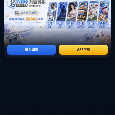
**过往战绩分析**
从过去港足在东亚锦标赛的表现来看，他们曾在比赛中展现出顽强
的拼搏精神，却也因技战术上的不足而屡屡无缘更高荣誉。这次备
战，他们旨在总结以往的经验教训，完善比赛策略，提高整体作战
能力。**特别是在防守反击战术上，港足多次在比赛中展现出强大
的竞争力，这也是他们在未来比赛中可能倚重的策略之一**。
**案例分析：**
以往港足在某届东亚锦标赛中的某场关键比赛为例，仅仅依靠一名