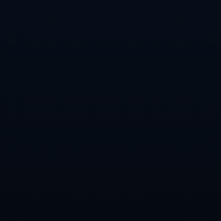
此外，通过比赛观看率和球员个人表现的数据统计，我们不难发现
本赛季法甲联赛在吸引球迷关注度方面有了显著提升。尤其是一些
高比分的对决，以及明星球员之间的直接对话，都成了增加联赛观
赏性的因素。
**总结起来，2022-2023赛季法甲不仅为球迷们带来了极具观赏性的
比赛，也通过积分榜的最终结果，揭示出各队在赛季中的变化与成