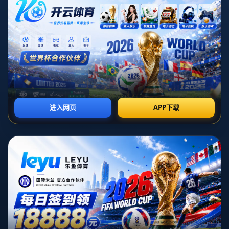
你的位置：
首页
>
新闻中心
现在的tes能不能战胜al30亮36回复.
时间：2026-07-01T18:33:34+08:00
### 现在的TES能不能战胜AL？30分钟亮点与36次精彩回复解读
在电竞圈中，TES（Top Esports）与AL（Anyone's Legend）的对决
一直备受关注。这两支队伍不仅在技术层面上不分伯仲，而且每次
交锋都能掀起波澜。而“30亮36回复”似乎是在暗示着一种新型的战
术对决或者是游戏中的某种数据表现。那么，**如今的TES是否有
能力战胜AL**呢？让我们深入探讨。