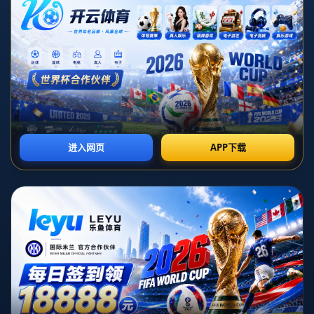
你的位置：
首页
>
新闻中心
達利奇：佩特科維奇能為球隊做很多事情！.
时间：2026-07-01T18:33:34+08:00
# **達利奇：佩特科維奇能為球隊做很多事情！**
在現代足球中，一名優秀的球員不僅僅需要擁有出色的技術，更需
要融入球隊、發揮多樣作用。克羅地亞國家足球隊主教練達利奇
（Zlatko Dalić）近日讚譽佩特科維奇（Bruno Petković），表示他在
球隊中的重要性不僅體現在得分上，更在於他為球隊提供的多方位
價值。這番話引發了球迷和專家的廣泛關注，**究竟是什麼讓佩特
科維奇成為不可或缺的核心？**
---
## **多功能前鋒的典範**
作為克羅地亞國家隊的主要前鋒，佩特科維奇的定位與傳統意義上
的“射手”有所不同。雖然他具備不俗的得分能力，但他最大的優勢
在於自己的全能表現。他經常被形容為“**技術與體格完美結合的前
鋒**”，這讓他不僅能在禁區內制造威脅，也能拉到更深的中場位置
接球，為隊友創造機會。