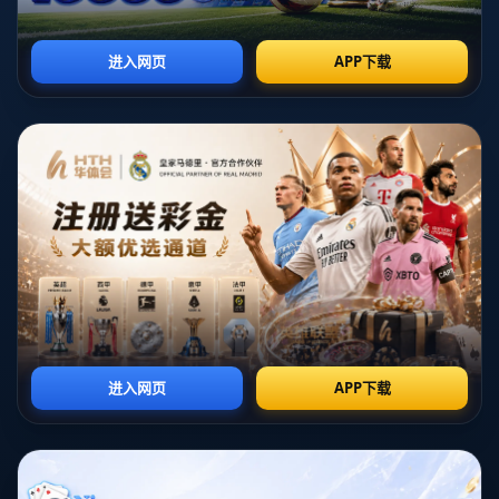
然而，就在上半场比赛临近尾声时，西布朗抓住了一次难得的机
会，通过一记定位球造成了曼城防线的混乱。迪亚斯在解围时不幸
自摆乌龙，为西布朗意外扳平了比分。这个乌龙球显然让曼城上下
感到意外，而西布朗则抓住机会，在接下来的比赛中转入更为谨慎
的防守。
**曼城的进攻之困与西布朗的防守之策**
整场比赛中，_**曼城**_的控球率一度高达70%以上，多次尝试通
过边路进攻打开局面。然而面对西布朗五后卫体系的严密防守，曼
城在禁区内难以找到有效的破门途径。尽管瓜迪奥拉在下半场做出
了多次换人调整，尝试增加进攻的变化性，但未能再度改写比分。
西布朗在比赛中采取的防守反击策略非常成功，他们坚决的防守和