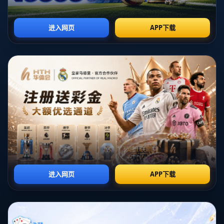
### **範博梅爾的經驗與挑戰：能否煥發狼堡新光芒**
範博梅爾作為一名前荷蘭國腳，球員時期戰功顯赫，曾效力於巴塞
羅那、拜仁慕尼黑以及AC米蘭等多家歐洲豪門俱樂部。他的職業生
涯中，既是中場核心，也是領袖人物，在比賽中的侵略性與強烈的
求勝渴望令人印象深刻。然而，教練路上的範博梅爾仍處於起步階
段，他此前僅在荷甲的埃因霍温擔任過主教練，這一經歷既為他積
累了一定指導頂級球隊的經驗，也暴露了一些戰術上的不足——這
些對於範博梅爾在狼堡的未來至關重要。
狼堡是一支擁有悠久歷史和穩定發展的大球隊，但過去幾個賽季中
戰績起伏不定。在上一任主帥奧利弗·格拉斯納（Oliver Glasner）的
帶領下，球隊曾進入歐冠，但也面臨如何保持穩定、高效發揮的挑
戰。如今，這一重擔交到了範博梅爾的肩上。對於這位教練而言，
如何平衡攻守、穩定團隊氣氛，并妥善適應德甲的高強度節奏，將
是其最大的考驗。
---
### **主帥人事更迭對狼堡戰術體系的影響**
狼堡以他們的**高效防守反擊**戰術聞名，在過去的賽季中，這一
模式為球隊贏得了不少關鍵比賽。然而，範博梅爾作為一名主張積