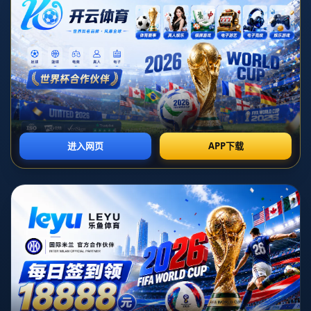
你的位置：
首页
>
新闻中心
狼堡官宣範博梅爾接任主帥 簽約至2023.
时间：2026-07-01T18:33:34+08:00
**狼堡官宣範博梅爾接任主帥 簽約至2023，能否帶來新氣象？**
隨著2023年的新賽季逐步臨近，德甲豪門沃尔夫斯堡（狼堡）再度
成為熱議話題。近日，俱樂部正式**官宣範博梅爾**（Mark van
Bommel）接任球隊主帥，簽約至2023年。隨著這名曾在球員時期聲
名顯赫的荷蘭人走馬上任，人們對狼堡的未來充滿期待。範博梅爾
的到來，會為這支老牌球隊帶來怎樣的變化？