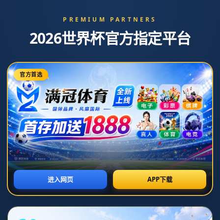
NEWS
新闻动态