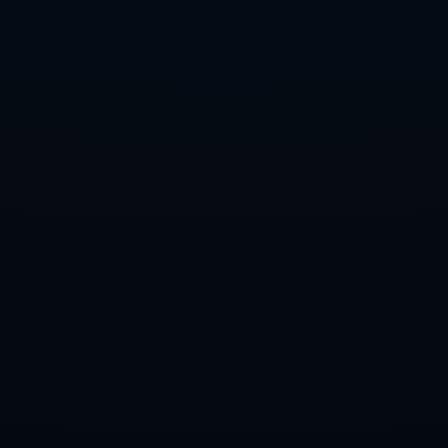
範博梅爾接任主帥無疑是一場冒險，然而，只有具備冒險精神的俱
樂部才能在競爭激烈的聯賽中突破重圍，寫下新的傳奇。
上一篇：拜仁官宣盧卡斯半月板撕裂 已接受左膝手術.
下一篇：CBA：主场完胜 新疆伊力特男篮116-97广州朗肽海本男篮.