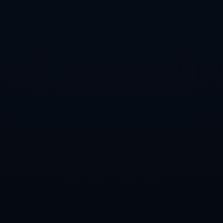
值得注意的是，国内如李霄鹏、王宝山等本土教练，凭借结合国际
经验与本土特色，在中国联赛中闯出了自己的一片天。邵佳一作为
新生代教练，也有望沿着这一脉络继续深耕。
---
### **总结亮点：值得期待的新时代**
以邵佳一对细节的把控和策略思想，他的这场**首次执教亮相**无
疑是中国足球进入新时代的缩影。而青岛对阵沧州的比赛，对于邵