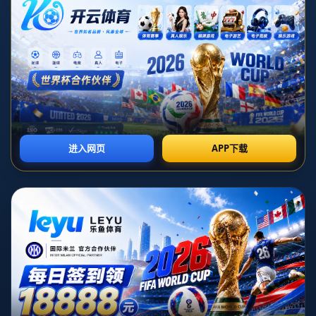
你的位置：
首页
>
新闻中心
邵佳一首次執教亮相 董路認為青島對陣滄州比賽值得關註
感覺他準備已久.
时间：2026-07-01T18:33:34+08:00
**邵佳一首次执教亮相：董路看好青岛对阵沧州的潜潜看点！**
近年来，中国足球在振兴之路上不断探索，其中年轻教练的崛起尤
为值得关注。作为中国足坛的一代传奇，邵佳一前不久完成了从球
员到教练的身份转换，他的**首次执教亮相**无疑吸引了大量关
注。而足球评论员董路更是直言：**“青岛对阵沧州的比赛，值得大
家认真关注，这展现了邵佳一的深厚准备基础。”**本文将深度解读
邵佳一的执教风格与本场比赛可能隐藏的意义和看点。
---
### **从球员到教练：邵佳一的蜕变之路**
邵佳一在中国足球历史上具有重要地位。作为中国留洋足球的标杆
之一，他在德甲赛场上的优异表现让世人见证了亚洲球员的实力。
退役后的邵佳一也并未告别绿茵场，而是选择转型，用心钻研教练
战术，沉淀自己。