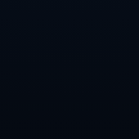
**关键词：詹姆斯、高中生出道、NBA历史得分王、高中禁令**