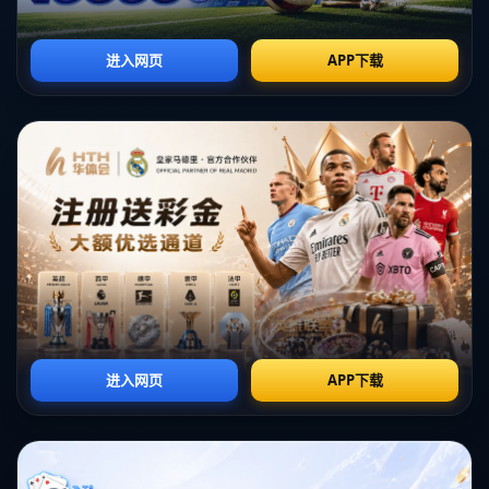
不容小觑的选手。周天成在羽毛球界以**速度快**、**力量足**闻
名，他的比赛风格极具压迫性，常常在开局就对对手造成极大压
力。两位选手过往的交手记录中，双方不分伯仲，这次的对决将是
对李卓耀体能和心理的又一次重大考验。
*关键技术和策略*：在与周天成的较量中，李卓耀需要继续发挥*强
大的防守反击能力*，尤其是在对方发起快攻时，李卓耀必须灵活运
用全场的空间，通过多变的击球路线以瓦解对手的攻势。同时，李
卓耀应加强对细节的把控，以减少不必要的失误进而积累小分数，
为整盘比赛的战略布局争取主动。
**心理素质的重要性**：在竞技体育中，心理压力往往是影响选手