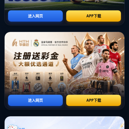
活塞主帅在接受采访时，用“我们心系他”这几个字，表达了对艾维
伤情的关注。这不仅是对一名球员的关心，更是对球队未来的深刻
思考。**主帅提到，“我们深知艾维为球队付出的努力”，这句话充
分体现了艾维在队中的核心价值**。在现代篮球中，球员的健康状
况直接影响球队的表现，艾维的伤情牵动着每一位活塞队成员的
心。
### 战胜伤病：从乔丹到艾维
在谈到艾维的伤情时，我们总会联想到NBA历史上那些伟大的球
员，如迈克尔·乔丹，他也曾因伤病而缺席比赛。然而，正是这种困
境让他们变得更加强大。艾维拥有与乔丹相似的韧性和拼搏精神。
在他取得的辉煌成就背后，是一次次战胜伤病的故事。