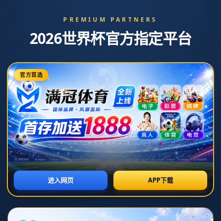
NEWS
新闻动态