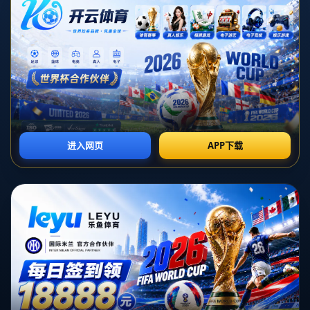
你的位置：
首页
>
新闻中心
曝德國隊皇馬中場克羅斯或將宣布退出國家隊.
时间：2026-07-01T18:33:34+08:00
**曝德國隊皇馬中場克羅斯或將宣布退出國家隊**
近年来，世界足坛涌现出无数才华横溢的球员，而托尼·克罗斯无疑
是其中的佼佼者。这位德國隊和皇馬的核心中場，凭借其**精准的
传球**和**出色的控球能力**始终在比赛中发挥着至关重要的作
用。然而，近日有消息称他可能即将宣布退出德国国家队，这一传
闻在全球足坛引起了广泛关注。
托尼·克罗斯自2010年首次代表德国国家队出战以来，为德国队贡献
了无数精彩瞬间，尤其是他在2014年世界杯上帮助德国队捧起大力
神杯的表现，至今仍为球迷津津乐道。然而，随着年龄的增长和职
业生涯的不断进展，退出国家队的决定对于一位球员来说，并不是
简单轻松的抉择。
**为什么托尼·克罗斯可能选择退出国家队？**
1. **身体状况与伤病隐患**: 长时间的国际比赛对任何球员的身体都
是一大挑战，而克罗斯近年来也时常受到伤病困扰。在俱乐部赛事