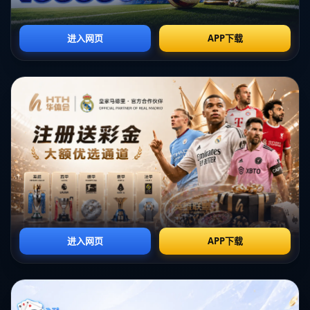
日益密集的背景下，选择退出国家队能够让他更好地为俱乐部效
力，并延长其职业生涯。
2. **职业生涯规划**: 对于一位已经实现了**世界杯桂冠**并在俱乐
部层面获得多次欧冠冠军的球员来说，克罗斯可能希望将更多精力
投入到皇马的赛事中，并以更加专注的态度去应对俱乐部的挑战。
3. **年轻球员的崛起**: 德国队近年来涌现出一大批具有潜力的新
星，克罗斯的退出或许能为这些年轻球员的成长腾出空间，例如凯·
哈弗茨和若纳唐·塔等人均被寄予厚望。德国足协有理由根据球队的
长远发展调整战术和阵容。
**过早解读还是智慧选择？**