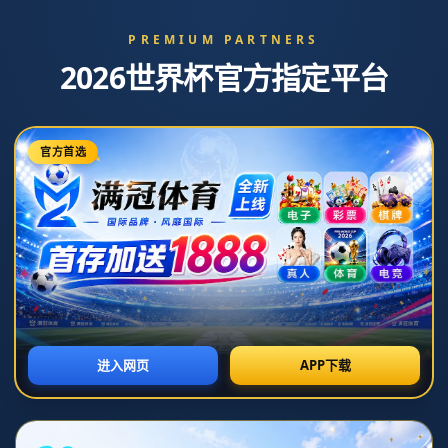
NEWS
新闻动态