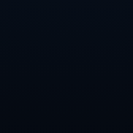
不莱梅最近几场比赛表现起伏较大，对阵较强球队时往往显得力不
从心。本场比赛如果无法尽快找到解决伤病困扰的方法，可能会影
响到球员在场上的心态和发挥。
相较之下，霍芬海姆在近期比赛中表现较为平稳，进攻端的默契配
合逐渐显现成效，防守端也在逐步改善。这种良好的状态是支撑他
们在客场争取胜利的重要因素。
综合以上分析，本场比赛对于不莱梅而言将是一次严峻的考验。球
队需团结一致、迎难而上，并力求在主场观众面前打出精彩的表
现。而霍芬海姆则有机会凭借灵活的战术运用在不莱梅的主场大有