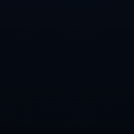
上一篇：[乒乓球]王曼昱与蒯曼均收获胜利.
下一篇：扩大高水平对外开放、稳外资怎么做？多部门“剧透”2025
年工作计划.