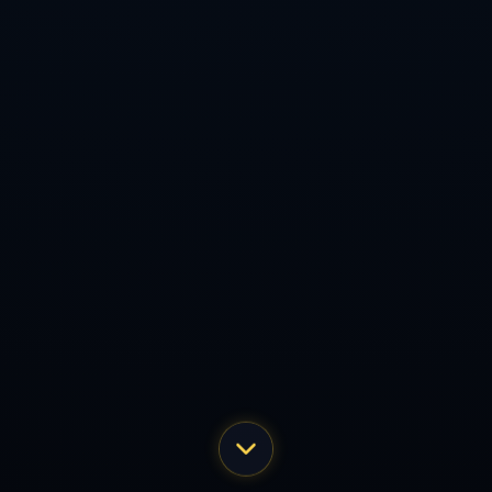
3. **長期眼光**——培養戰術默契與陣容深度，為未來的關鍵比賽
做準備。
總體而言，比賽不僅僅是一場90分鐘內的較量，而是團隊長期發展
的一個環節。正如馬紮里所傳達的，**“即使分數不足以證明我們的
能力，但我們所展示的品質是未來成功的重要基石。”**
通過這場不盡人意的比賽，球迷與球員更能深刻理解“輸贏之外”的
價值，而這正是足球的迷人之處。
上一篇：攻入制胜进球，小孔塞桑当选意大利国家德比全场最佳.
下一篇：吉拉西大四喜 多特蒙德6-0大胜柏林联合.
Copyright 2024
PG电子 - 「PG GAME」官方平台网站- PG试玩游
戏
All Rights by
pg电子