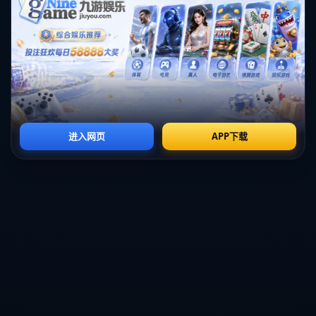
也难以在关键时刻赢得比赛。通过集训，运动员之间的信任和配合
得到了极大增强，这是平时俱乐部训练难以实现的。
**质疑与改进：反思集训机制**