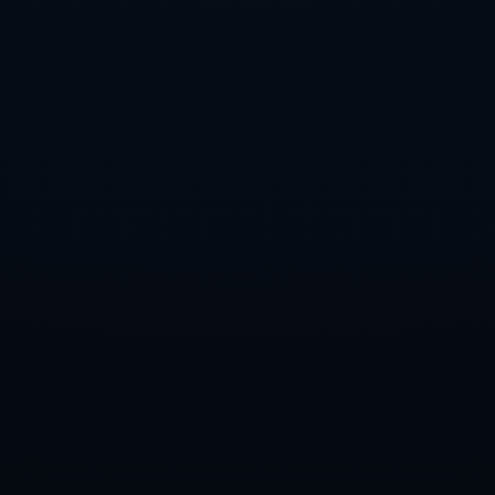
虽然国奥集训有其重要性，但质疑声也让我们不得不思考其改进的
方向。针对国奥队的质疑主要集中在训练的实际效果和投入产出比
上。有些人提出，为了避免浪费资源，应该有更严格的监督和评估
机制，以确保每一阶段的训练都能产生**切实的效果**。
总之，集训的真正价值不仅在于眼前的成就，更在于长远的培养。
在这个过程中，除了技术和体能的打磨，团队协作和**心理素质的
提升**同样不可或缺。通过反思和调整，国奥集训能更加有效地为
国家输送优质体育人才。
上一篇：【杭州亚运会】广东球员戴伟浚远射建功，中国亚运男足