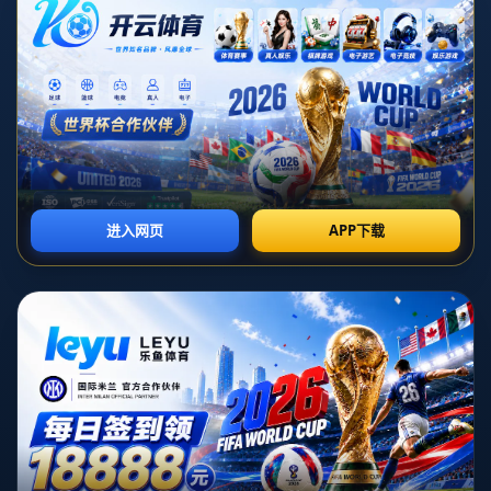
你的位置：
首页
>
新闻中心
記者：國奧集訓只是為了裝飾？.
时间：2026-07-01T18:33:34+08:00
**前言：** 在体育竞技的世界中，国家队的集训总是备受瞩目。然
而，不少人对国奥集训抱有疑惑。**“国奥集训只是为了装饰？”**
这一质疑反映了公众对集训实际效果的担忧。本文将深入探讨国奥
集训的目的和真实作用，并辨析这些训练是否真的有“装饰”的嫌
疑。
**国奥集训的真正目的**
国奥集训是为了提升运动员的综合素质，为国家培养优秀后备力
量。然而，许多质疑声认为，集训是否仅仅是表面工程，最终并没
有多少实质性的收获。国奥集训不仅仅是为了锦上添花，而是一个
系统性的过程，包括**体能训练、技战术磨合以及团队协作等多重
任务**。
**提升体能与技能**
在国奥集训中，运动员的体能是最基础的部分。优秀的体能是各项
竞技成功的基石。同时，通过集训，运动员的技战术水平能够得到