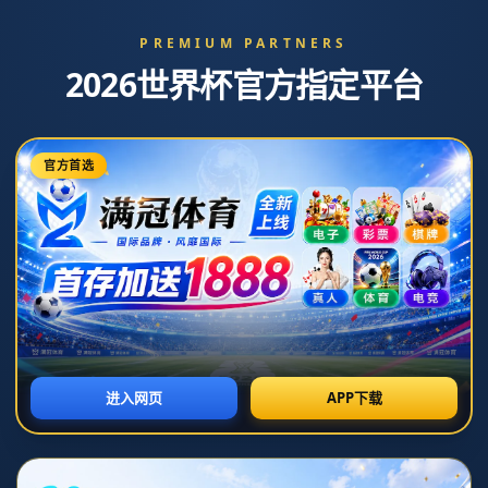
NEWS
新闻动态