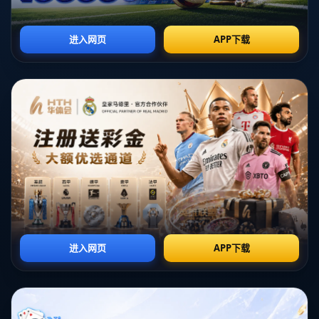
提升。教练们在集训中会根据每位选手的特点，进行**针对性的训
练计划**，这对于提升整个团队的竞技水平至关重要。
**案例分析：中韩对抗中的实际成果**
在最近的一次中韩对抗赛中，中国国奥队表现出色。赛前，专家和
媒体都对这次国奥集训的成果表示怀疑，然而，经过三个月的高强
度训练，国奥队在赛中战胜了韩国队，这就是对国奥集训价值的有
力证明。
**团队文化建设的重要性**
国奥集训不仅仅是技术和体能的提升，还包括团队精神和协作能力
的培养。一个团体如果缺乏**凝聚力**，即使有再多的明星球员，