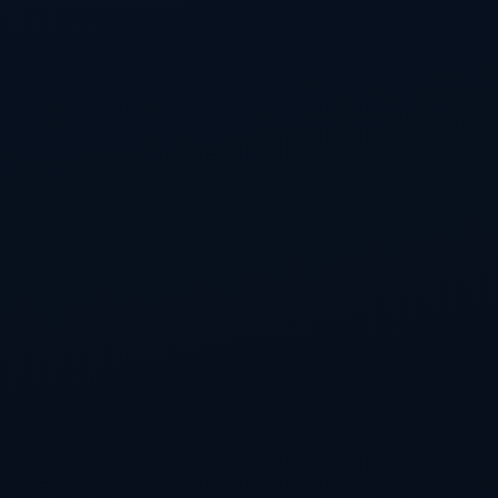
出了進攻瓶頸。教練在賽後接受採訪時贊道：
就是‘大人出手’的範兒。”
的棋子。**馬丁的成功源於他的努力與對
速調整心態，並且與隊友配合默契，這為球