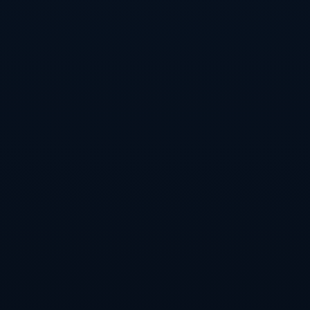
主，而是用他的**大局觀和冷靜的判斷能力**幫助球隊走
輕。他今天很像一個有多年征戰經驗的老將在指揮球隊。這
為核心戰術理念，而馬丁的爆發無疑為球隊增添了一枚重要
，也是心態上的突破。作為一位年輕球員，他能在壓力下快