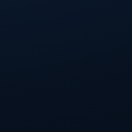
守端都表現出了**超出其年齡的成熟**。
還在防守端貢獻了多次搶斷和關鍵蓋帽，完