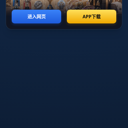
被馬丁的表現驚呆了 這場比賽簡直是個大
时间：2026-07-01T18:33:34+08:00
比賽簡直是個大人出手的範兒**
上，每個賽季都有那些令人眼前一亮的表現。而近日的一場
言“這場比賽，簡直是個大人出手的範兒！”在這場充滿
網帶來新的戰術選擇。